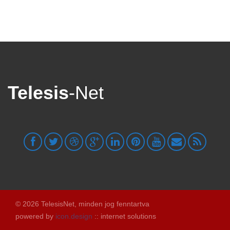
Telesis
-Net
© 2026 TelesisNet, minden jog fenntartva
powered by
icon.design
:: internet solutions