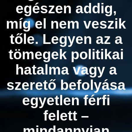
egészen addig,
míg el nem veszik
tőle. Legyen az a
tömegek politikai
hatalma vagy a
szerető befolyása
egyetlen férfi
felett –
mindannyian