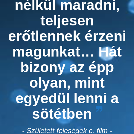
nélkül maradni,
teljesen
erőtlennek érzeni
magunkat… Hát
bizony az épp
olyan, mint
egyedül lenni a
sötétben
- Született feleségek c. film -