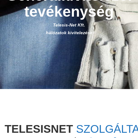
tevékenység
Telesis-Net Kft.
hálózatok kivitelezése
TELESISNET
SZOLGÁLT