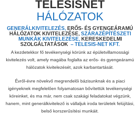
TELESISNET
HÁLÓZATOK
GENERÁLKIVITELEZÉS,
ERŐS- ÉS GYENGEÁRAMÚ
HÁLÓZATOK KIVITELEZÉSE,
SZÁRAZÉPÍTÉSZETI
MUNKÁK KIVITELEZÉSE,
KERESKEDELMI
SZOLGÁLTATÁSOK
– TELESIS-NET KFT.
A kezdetekkor fő tevékenységi körünk az épületvillamossági
kivitelezés volt, amely magába foglalta az erős- és gyengeáramú
hálózatok kivitelezését, azok karbantartását.
Évről-évre növekvő megrendelői bázisunknak és a piaci
igényeknek megfelelően folyamatosan bővítettük tevékenységi
köreinket, és ma már, nem csak szakági feladatokat végzünk,
hanem, mint generálkivitelező is vállaljuk iroda területek felújítási,
belső korszerűsítési munkáit.