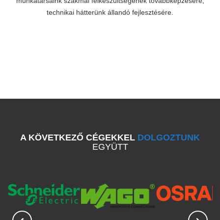
munkatársaink szakmai felkészültségének továbbképzésére,
technikai hátterünk állandó fejlesztésére.
A KÖVETKEZŐ CÉGEKKEL
DOLGOZTUNK
EGYÜTT